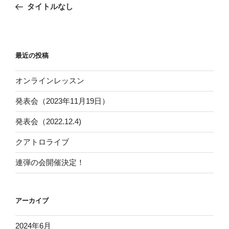
去
タイトルなし
ナ
の
ビ
投
稿
ゲ
ー
最近の投稿
シ
オンラインレッスン
ョ
ン
発表会（2023年11月19日）
発表会（2022.12.4)
クアトロライブ
連弾の会開催決定！
アーカイブ
2024年6月