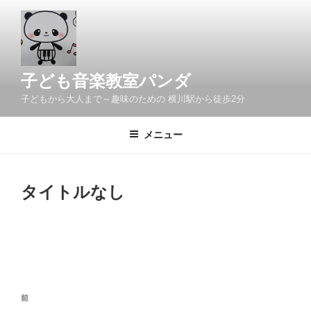
コ
ン
テ
ン
ツ
子ども音楽教室パンダ
へ
子どもから大人まで～趣味のための 横川駅から徒歩2分
ス
キ
メニュー
ッ
プ
タイトルなし
投
過
前
稿