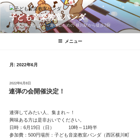
コ
ン
子ども音楽教室パンダ
テ
子どもから大人まで～趣味のための 横川駅から徒歩2分
ン
ツ
へ
メニュー
ス
キ
ッ
月:
2022年6月
プ
投
2022年6月8日
稿
連弾の会開催決定！
日:
連弾してみたい人、集まれ～！
興味ある方は是非おいでください。
日時：6月19日（日） 10時～11時半
参加費：500円場所：子ども音楽教室パンダ（西区横川町