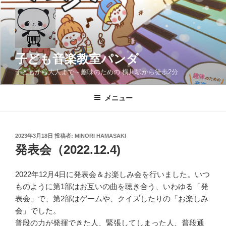
コ
ン
テ
ン
ツ
子ども音楽教室パンダ
へ
子どもから大人まで～趣味のための 横川駅から徒歩2分
ス
キ
メニュー
ッ
プ
投
2023年3月18日
投稿者:
MINORI HAMASAKI
稿
発表会（2022.12.4)
日:
2022年12月4日に発表会＆お楽しみ会を行いました。いつ
ものように第1部はお互いの曲を聴き合う、いわゆる「発
表会」で、第2部はゲームや、クイズしたりの「お楽しみ
会」でした。
普段の力が発揮できた人、緊張してしまった人、普段通