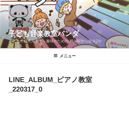
コ
ン
テ
ン
ツ
子ども音楽教室パンダ
へ
子どもから大人まで～趣味のための 横川駅から徒歩2分
ス
キ
メニュー
ッ
プ
LINE_ALBUM_ピアノ教室
_220317_0