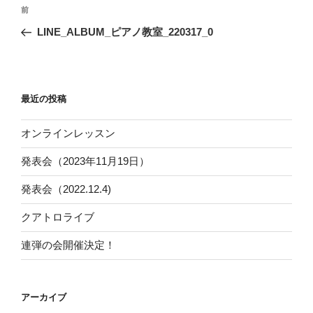
投
過
前
稿
去
LINE_ALBUM_ピアノ教室_220317_0
ナ
の
ビ
投
稿
ゲ
ー
最近の投稿
シ
オンラインレッスン
ョ
ン
発表会（2023年11月19日）
発表会（2022.12.4)
クアトロライブ
連弾の会開催決定！
アーカイブ