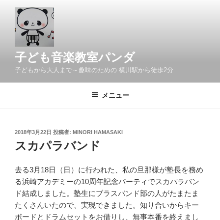
コ
ン
テ
ン
ツ
子ども音楽教室パンダ
へ
子どもから大人まで～趣味のための 横川駅から徒歩2分
ス
キ
メニュー
ッ
プ
投
2018年3月22日
投稿者:
MINORI HAMASAKI
稿
スカパラバンド
日:
去る3月18日（日）に行われた、私の旦那様が塾長を務め
る浜崎アカデミーの10周年記念パーティでスカパラバン
ド結成しました。塾生にブラスバンド部の人がたまたま
たくさんいたので、実現できました。知り合いからキー
ボードとドラムセットをお借りし、無事本番を終えまし