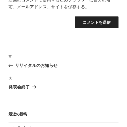
前、メールアドレス、サイトを保存する。
投
過
前
稿
去
リサイタルのお知らせ
ナ
の
ビ
投
次
次
稿
ゲ
の
発表会終了
投
ー
稿
シ
ョ
最近の投稿
ン