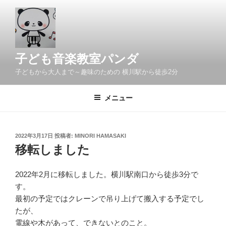
コ
ン
テ
ン
ツ
子ども音楽教室パンダ
へ
子どもから大人まで～趣味のための 横川駅から徒歩2分
ス
キ
メニュー
ッ
プ
投
2022年3月17日
投稿者:
MINORI HAMASAKI
稿
移転しました
日:
2022年2月に移転しました。横川駅南口から徒歩3分で
す。
最初の予定ではクレーンで吊り上げて搬入する予定でし
たが、
電線や木があって、できないとのこと。