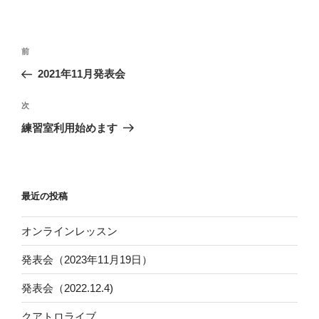
投
過
前
稿
去
2021年11月発表会
ナ
の
ビ
投
次
次
稿
ゲ
の
練習室利用始めます
投
ー
稿
シ
ョ
最近の投稿
ン
オンラインレッスン
発表会（2023年11月19日）
発表会（2022.12.4)
クアトロライブ