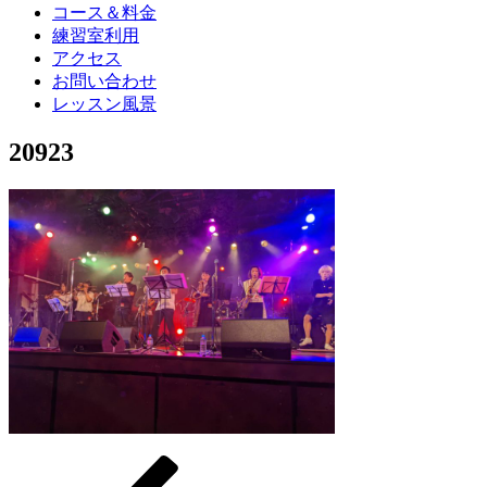
コース＆料金
練習室利用
アクセス
お問い合わせ
レッスン風景
20923
過
投