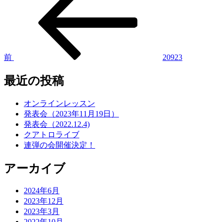
去
稿
の
投
ナ
稿
ビ
ゲ
前
20923
ー
最近の投稿
シ
ョ
オンラインレッスン
発表会（2023年11月19日）
ン
発表会（2022.12.4)
クアトロライブ
連弾の会開催決定！
アーカイブ
2024年6月
2023年12月
2023年3月
2022年10月