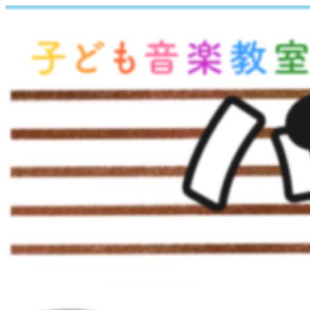
コ
ン
テ
ン
ツ
へ
ス
キ
ッ
プ