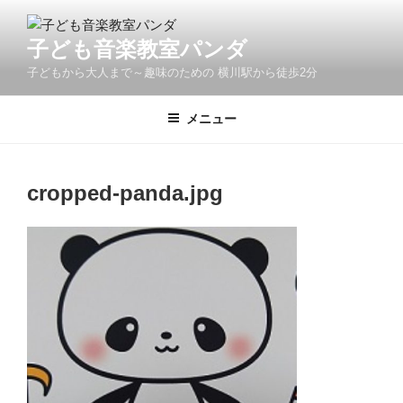
コ
ン
子ども音楽教室パンダ
テ
子どもから大人まで～趣味のための 横川駅から徒歩2分
ン
ツ
へ
メニュー
ス
キ
ッ
cropped-panda.jpg
プ