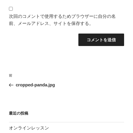
次回のコメントで使用するためブラウザーに自分の名
前、メールアドレス、サイトを保存する。
投
過
前
稿
去
cropped-panda.jpg
ナ
の
ビ
投
稿
ゲ
ー
最近の投稿
シ
オンラインレッスン
ョ