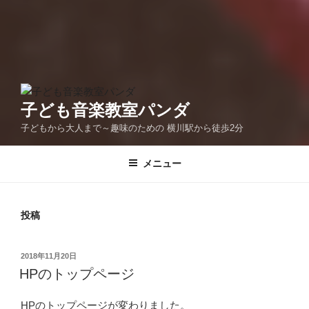
子ども音楽教室パンダ
子どもから大人まで～趣味のための 横川駅から徒歩2分
メニュー
投稿
投
2018年11月20日
稿
HPのトップページ
日:
HPのトップページが変わりました。