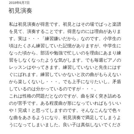
投
2018年6月7日
稿
初見演奏
日:
私は初見演奏が得意です。初見とはその場でぱっと楽譜
を見て、演奏することです。得意なのには理由がありま
す。実は・・・「練習嫌いだから」なのです。小学生の
頃はたくさん練習していた記憶がありますが、中学生に
なった頃から、部活や勉強で忙しいのを理由にあまり練
習をしなくなったような気がします。でも毎週ピアノの
レッスンはやってきます。練習していないと先生にはす
ぐにばれます。練習していかないと次の曲がもらえない
から楽しくないし・・・。でも上手になりたいし。矛盾
しているのは分かっているのですが・・・。
これは性格の問題だとなのですが、曲を深く突き詰める
のが苦手です。ある程度曲が形になっていればもういい
や！完成！と思ってしますのです。そんなこんなで色々
な曲をあさるようになり、初見演奏で満足してしまうよ
うになってしまいました。良い子は真似しないでくださ
いね。