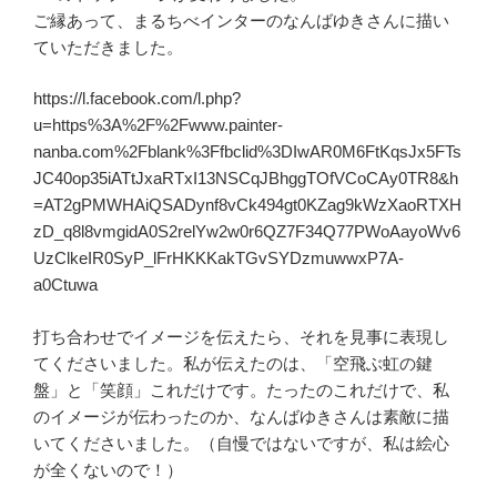
ご縁あって、まるちべインターのなんばゆきさんに描い
ていただきました。
https://l.facebook.com/l.php?
u=https%3A%2F%2Fwww.painter-
nanba.com%2Fblank%3Ffbclid%3DIwAR0M6FtKqsJx5FTs
JC40op35iATtJxaRTxI13NSCqJBhggTOfVCoCAy0TR8&h
=AT2gPMWHAiQSADynf8vCk494gt0KZag9kWzXaoRTXH
zD_q8l8vmgidA0S2relYw2w0r6QZ7F34Q77PWoAayoWv6
UzClkeIR0SyP_lFrHKKKakTGvSYDzmuwwxP7A-
a0Ctuwa
打ち合わせでイメージを伝えたら、それを見事に表現し
てくださいました。私が伝えたのは、「空飛ぶ虹の鍵
盤」と「笑顔」これだけです。たったのこれだけで、私
のイメージが伝わったのか、なんばゆきさんは素敵に描
いてくださいました。（自慢ではないですが、私は絵心
が全くないので！）